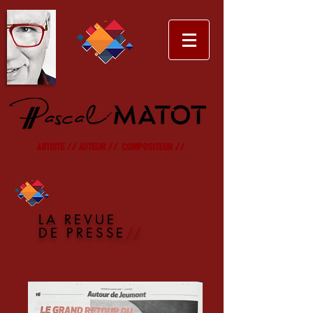
artiste // Auteur // Compositeur //
LA REVUE
DE PRESSE
//